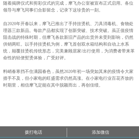
随着揭牌仪式和剪彩仪式的完成，摩飞办公室被宣布正式启用。各位
领导与摩飞同事们合影留念，记录下这珍贵的一刻。
自2020年开春以来，摩飞已推出了手持挂烫机、刀具消毒机、食物处
理器三款新品。每款产品都实现了创新突破、技术突破。虽正值疫情
阻击战的特殊时期，但摩飞各款新旧产品的出货并未受到影响，仍然
供销两旺。以手持挂烫机为例，摩飞首创双水箱结构和自动上水系
统，颠覆挂烫机传统形态，完美兼顾居家/出行使用，为消费者带来革
命性的轻便熨烫体验，广受好评。
料峭春寒挡不住满园春色，虽然2020年初一场突如其来的疫情令大家
措手不及，但小家电的旺盛需求仍然高涨。在小家电行业百花齐放的
时期里，相信摩飞定能在其中脱颖而出，再创佳绩。
拨打电话
添加微信